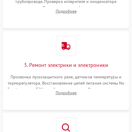
трубопроводе. Проверка испарителя и конденсатора
течеискателем. Демонтаж старого фильтра-осушителя и
Подробнее
продувка капиллярной трубки для устранения засоров.
3. Ремонт электрики и электроники
Прозвонка пускозащитного реле, датчиков температуры и
терморегулятора. Восстановление цепей питания системы No
Frost, включая ТЭН оттайки и вентилятор. Ремонт или замена
Подробнее
платы управления при сбоях алгоритмов.