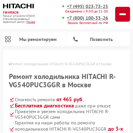
+7 (495) 023-73-25
Ежедневно с 9:00 до 21:00
FIX-HITACHI
Ремонт устройств HITACHI
+7 (800) 100-33-26
Специализированный
cервисный центр г.
Москва
Звонок бесплатный по РФ
Мы ремонтируем
Позвонить
оскве
Ремонт холодильника HITACHI R-VG540PUC3GGR в Москве
Ремонт холодильника HITACHI R-
VG540PUC3GGR в Москве
от 465 руб.
Стоимость ремонта
Бесплатная диагностика
даже при отказе
Привезем и увезем холодильник HITACHI R-
VG540PUC3GGR сами
Ремонт кондиционеров HITACHI
Ремонт стиральных машин HITACHI
Ремонт снегоуборщиков HITACHI
Ремонт водонагревателей HITACHI
Ремонт систем хранения данных HITACHI
Ремонт морозильных камер HITACHI
Ремонт сушильных машин HITACHI
Ремонт варочных панелей HITACHI
Ремонт посудомоечных машин HITACHI
Гарантия на наши работы по ремонту
до 3-х
холодильников HITACHI R-VG540PUC3GGR