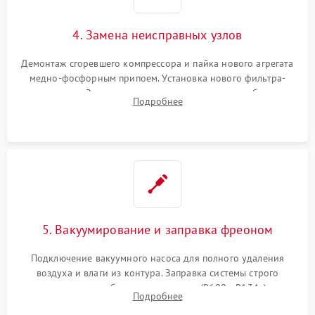
4. Замена неисправных узлов
Демонтаж сгоревшего компрессора и пайка нового агрегата
медно-фосфорным припоем. Установка нового фильтра-
осушителя. Замена изношенных вентиляторов обдува,
Подробнее
сломанных заслонок или поврежденных дверных петель.
5. Вакуумирование и заправка фреоном
Подключение вакуумного насоса для полного удаления
воздуха и влаги из контура. Заправка системы строго
дозированным объемом хладагента (R600a, R134a) по
Подробнее
электронным весам. Контроль рабочего давления в системе.