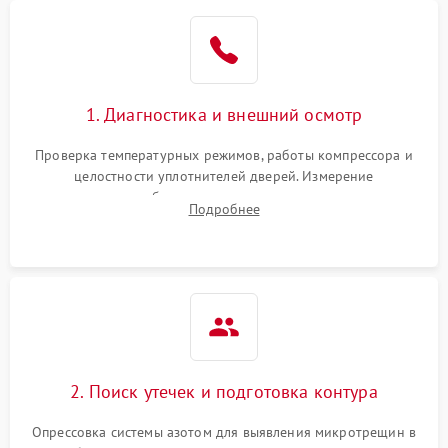
Образование конденсата
1800 ₽
Подробнее →
на стенках
Сбой в работе инвертора
2100 ₽
Подробнее →
1. Диагностика и внешний осмотр
Запах горелого при
2000 ₽
Подробнее →
Проверка температурных режимов, работы компрессора и
работе
целостности уплотнителей дверей. Измерение
сопротивления обмоток мотора, проверка термостата и
Не включается
Подробнее
1000 ₽
Подробнее →
считывание кодов ошибок с электронного дисплея.
холодильник
Проблемы с системой
автоматической
1800 ₽
Подробнее →
разморозки
2. Поиск утечек и подготовка контура
Опрессовка системы азотом для выявления микротрещин в