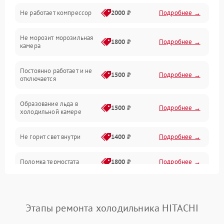
Не работает компрессор
2000 ₽
Подробнее →
Электропитание
Не морозит морозильная
Дренаж
1800 ₽
Подробнее →
камера
Оттайка
Постоянно работает и не
1500 ₽
Подробнее →
отключается
Программное обеспечение
Образование льда в
1500 ₽
Подробнее →
холодильной камере
Не горит свет внутри
1400 ₽
Подробнее →
Поломка термостата
1800 ₽
Подробнее →
Не работает вентилятор
1800 ₽
Подробнее →
Этапы ремонта холодильника HITACHI
Поломка системы No Frost
2600 ₽
Подробнее →