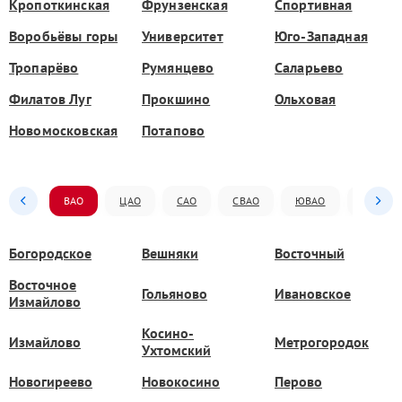
Кропоткинская
Фрунзенская
Спортивная
Воробьёвы горы
Университет
Юго-Западная
Тропарёво
Румянцево
Саларьево
Филатов Луг
Прокшино
Ольховая
Новомосковская
Потапово
ВАО
ЦАО
САО
СВАО
ЮВАО
ЮАО
Богородское
Вешняки
Восточный
Восточное
Гольяново
Ивановское
Измайлово
Косино-
Измайлово
Метрогородок
Ухтомский
Новогиреево
Новокосино
Перово