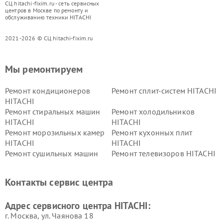
СЦ hitachi-fixim.ru - сеть сервисных
центров в Москве по ремонту и
обслуживанию техники HITACHI
2021-2026 © СЦ hitachi-fixim.ru
Мы ремонтируем
Ремонт кондиционеров
Ремонт сплит-систем HITACHI
HITACHI
Ремонт стиральных машин
Ремонт холодильников
HITACHI
HITACHI
Ремонт морозильных камер
Ремонт кухонных плит
HITACHI
HITACHI
Ремонт сушильных машин
Ремонт телевизоров HITACHI
HITACHI
Ремонт систем хранения
Ремонт снегоуборщиков
Контакты сервис центра
данных HITACHI
HITACHI
Ремонт варочных панелей
Ремонт водонагревателей
Адрес сервисного центра HITACHI:
HITACHI
HITACHI
г. Москва, ул. Чаянова 18