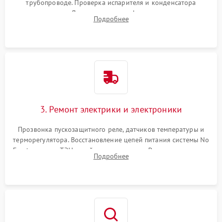
трубопроводе. Проверка испарителя и конденсатора
течеискателем. Демонтаж старого фильтра-осушителя и
Подробнее
продувка капиллярной трубки для устранения засоров.
3. Ремонт электрики и электроники
Прозвонка пускозащитного реле, датчиков температуры и
терморегулятора. Восстановление цепей питания системы No
Frost, включая ТЭН оттайки и вентилятор. Ремонт или замена
Подробнее
платы управления при сбоях алгоритмов.