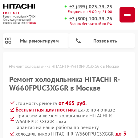
+7 (495) 023-73-25
Ежедневно с 9:00 до 21:00
FIX-HITACHI
Ремонт устройств HITACHI
+7 (800) 100-33-26
Специализированный
cервисный центр г.
Москва
Звонок бесплатный по РФ
Мы ремонтируем
Позвонить
оскве
Ремонт холодильника HITACHI R-W660FPUC3XGGR в Москве
Ремонт холодильника HITACHI R-
W660FPUC3XGGR в Москве
от 465 руб.
Стоимость ремонта
Бесплатная диагностика
даже при отказе
Привезем и увезем холодильник HITACHI R-
W660FPUC3XGGR сами
Ремонт кондиционеров HITACHI
Ремонт стиральных машин HITACHI
Ремонт снегоуборщиков HITACHI
Ремонт водонагревателей HITACHI
Ремонт систем хранения данных HITACHI
Ремонт морозильных камер HITACHI
Ремонт сушильных машин HITACHI
Ремонт варочных панелей HITACHI
Ремонт посудомоечных машин HITACHI
Гарантия на наши работы по ремонту
до 3-
холодильников HITACHI R-W660FPUC3XGGR