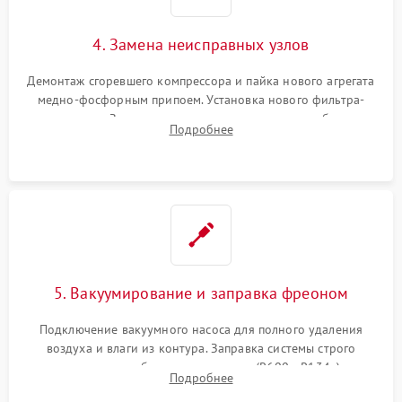
4. Замена неисправных узлов
Демонтаж сгоревшего компрессора и пайка нового агрегата
медно-фосфорным припоем. Установка нового фильтра-
осушителя. Замена изношенных вентиляторов обдува,
Подробнее
сломанных заслонок или поврежденных дверных петель.
5. Вакуумирование и заправка фреоном
Подключение вакуумного насоса для полного удаления
воздуха и влаги из контура. Заправка системы строго
дозированным объемом хладагента (R600a, R134a) по
Подробнее
электронным весам. Контроль рабочего давления в системе.