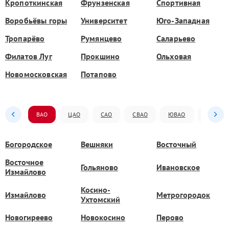
Кропоткинская
Фрунзенская
Спортивная
Воробьёвы горы
Университет
Юго-Западная
Тропарёво
Румянцево
Саларьево
Филатов Луг
Прокшино
Ольховая
Новомосковская
Потапово
ВАО
ЦАО
САО
СВАО
ЮВАО
ЮАО
Богородское
Вешняки
Восточный
Восточное
Гольяново
Ивановское
Измайлово
Косино-
Измайлово
Метрогородок
Ухтомский
Новогиреево
Новокосино
Перово