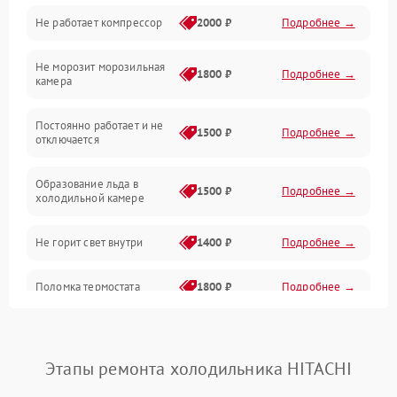
Не работает компрессор
2000 ₽
Подробнее →
Электропитание
Не морозит морозильная
Дренаж
1800 ₽
Подробнее →
камера
Оттайка
Постоянно работает и не
1500 ₽
Подробнее →
отключается
Программное обеспечение
Образование льда в
1500 ₽
Подробнее →
холодильной камере
Не горит свет внутри
1400 ₽
Подробнее →
Поломка термостата
1800 ₽
Подробнее →
Не работает вентилятор
1800 ₽
Подробнее →
Этапы ремонта холодильника HITACHI
Поломка системы No Frost
2600 ₽
Подробнее →