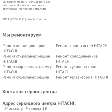
СЦ hitachi-fixim.ru - сеть сервисных
центров в Москве по ремонту и
обслуживанию техники HITACHI
2021-2026 © СЦ hitachi-fixim.ru
Мы ремонтируем
Ремонт кондиционеров
Ремонт сплит-систем HITACHI
HITACHI
Ремонт стиральных машин
Ремонт холодильников
HITACHI
HITACHI
Ремонт морозильных камер
Ремонт кухонных плит
HITACHI
HITACHI
Ремонт сушильных машин
Ремонт телевизоров HITACHI
HITACHI
Ремонт систем хранения
Ремонт снегоуборщиков
Контакты сервис центра
данных HITACHI
HITACHI
Ремонт варочных панелей
Ремонт водонагревателей
Адрес сервисного центра HITACHI:
HITACHI
HITACHI
г. Москва, ул. Чаянова 18