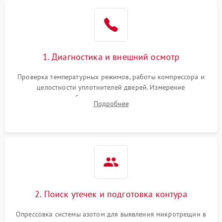
Образование конденсата
1800 ₽
Подробнее →
на стенках
Сбой в работе инвертора
2100 ₽
Подробнее →
1. Диагностика и внешний осмотр
Запах горелого при
2000 ₽
Подробнее →
Проверка температурных режимов, работы компрессора и
работе
целостности уплотнителей дверей. Измерение
сопротивления обмоток мотора, проверка термостата и
Не включается
Подробнее
1000 ₽
Подробнее →
считывание кодов ошибок с электронного дисплея.
холодильник
Проблемы с системой
автоматической
1800 ₽
Подробнее →
разморозки
2. Поиск утечек и подготовка контура
Опрессовка системы азотом для выявления микротрещин в