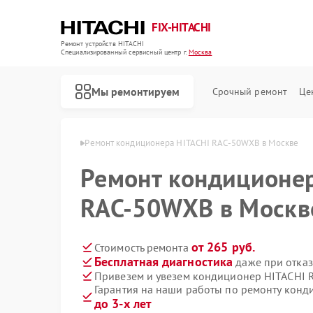
FIX-HITACHI
Ремонт устройств HITACHI
Специализированный cервисный центр г.
Москва
Мы ремонтируем
Срочный ремонт
Це
в HITACHI в Москве
Ремонт кондиционера HITACHI RAC-50WXB в Москве
Ремонт кондиционер
RAC-50WXB в Москв
от 265 руб.
Стоимость ремонта
Бесплатная диагностика
даже при отказ
Привезем и увезем кондиционер HITACHI 
Гарантия на наши работы по ремонту кон
до 3-х лет
Ремонт стиральных машин HITACHI
Ремонт холодильников HITACHI
Ремонт морозильных камер HITACHI
Ремонт кухонных плит HITACHI
Ремонт сушильных машин HITACHI
Ремонт систем хранения данных HITACHI
Ремонт снегоуборщиков HITACHI
Ремонт варочных панелей HITACHI
Ремонт водонагревателей HITACHI
Ремонт посудомоечных машин HITACHI