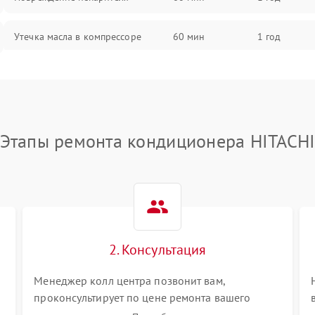
Утечка масла в компрессоре
60 мин
1 год
Повреждение трубопроводов
60 мин
1 год
Неисправность четырехходового
60 мин
1 год
клапана
Этапы ремонта кондиционера HITACH
Поломка подшипников
60 мин
1 год
вентилятора
Повреждение корпуса
60 мин
1 год
2. Консультация
Менеджер колл центра позвонит вам,
проконсультирует по цене ремонта вашего
кондиционера а также ответит на все ваши