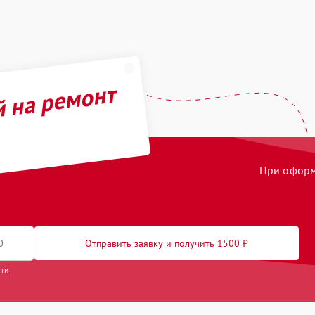
й на ремонт
При оформл
Отправить заявку и получить 1500 ₽
сти