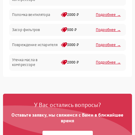
Датчики
Поломка вентилятора
2000 ₽
Подробнее →
Работа системы
Засор фильтров
500 ₽
Подробнее →
Фильтрация
Повреждение испарителя
3000 ₽
Подробнее →
Хладагент
Утечка масла в
2000 ₽
Подробнее →
компрессоре
Повреждение
1500 ₽
Подробнее →
трубопроводов
Неисправность
2000 ₽
Подробнее →
У Вас остались вопросы?
четырехходового клапана
Оставьте заявку, мы свяжемся с Вами в ближайшее
Поломка подшипников
время
1500 ₽
Подробнее →
вентилятора