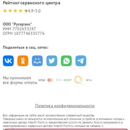
Рейтинг сервисного центра
4.9-5.0
ООО "Русервис"
ИНН 7702633247
ОГРН 1077746335776
Поделиться в соц. сетях:
Мы принимаем
все формы оплаты
Политика конфиденциальности
Вся информация на сайте носит исключительно справочный характер.
Товарные знаки используются исключительно для описания устройств, в отношении которых
сервисные центры hitachi-fixim.ru предоставляют услуги по ремонту. Услуги оказываются в
неавторизованных сервисных центрах hitachi-fixim.ru, которые не связаны с
правообладателями товарных знаков или их официальными представителями.