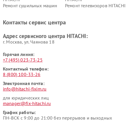
Ремонт сушильных машин
Ремонт телевизоров HITACHI
HITACHI
Ремонт систем хранения
Ремонт снегоуборщиков
Контакты сервис центра
данных HITACHI
HITACHI
Ремонт варочных панелей
Ремонт водонагревателей
Адрес сервисного центра HITACHI:
HITACHI
HITACHI
г. Москва, ул. Чаянова 18
Горячая линия:
+7 (495) 023-73-25
Контактный телефон:
8 (800) 100-33-26
Электронная почта:
info@hitachi-fixim.ru
для юридических лиц
manager@fix-hitachi.ru
График работы:
ПН-ВСК с 9:00 до 21:00 без перерывов и выходных