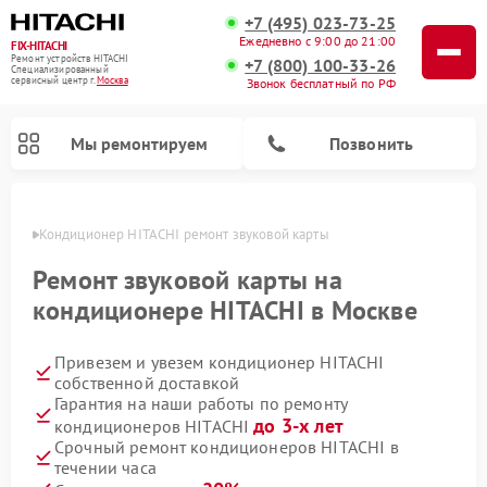
+7 (495) 023-73-25
Ежедневно с 9:00 до 21:00
FIX-HITACHI
Ремонт устройств HITACHI
+7 (800) 100-33-26
Специализированный
cервисный центр г.
Москва
Звонок бесплатный по РФ
Мы ремонтируем
Позвонить
оскве
Кондиционер HITACHI ремонт звуковой карты
Ремонт звуковой карты на
кондиционере HITACHI в Москве
Привезем и увезем кондиционер HITACHI
собственной доставкой
Гарантия на наши работы по ремонту
до 3-х лет
кондиционеров HITACHI
Ремонт снегоуборщиков HITACHI
Ремонт водонагревателей HITACHI
Ремонт систем хранения данных HITACHI
Ремонт стиральных машин HITACHI
Ремонт морозильных камер HITACHI
Ремонт сушильных машин HITACHI
Ремонт варочных панелей HITACHI
Ремонт посудомоечных машин HITACHI
Срочный ремонт кондиционеров HITACHI в
течении часа