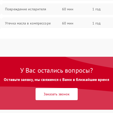
Повреждение испарителя
60 мин
1 год
Утечка масла в компрессоре
60 мин
1 год
Повреждение трубопроводов
60 мин
1 год
Неисправность четырехходового
60 мин
1 год
клапана
У Вас остались вопросы?
Поломка подшипников
60 мин
1 год
вентилятора
Оставьте заявку, мы свяжемся с Вами в ближайшее время
Повреждение корпуса
60 мин
1 год
Заказать звонок