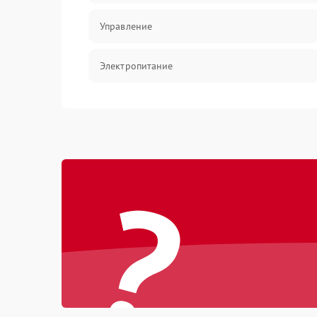
Управление
Электропитание
Датчики
Работа системы
?
Фильтрация
Хладагент