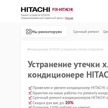
FIX-HITACHI
Ремонт устройств HITACHI
Специализированный cервисный центр г.
Москва
Мы ремонтируем
Срочный ремонт
Це
в HITACHI в Москве
Кондиционер HITACHI устранение утечки хладогента
Устранение утечки х
кондиционере HITAC
Привезем и увезем кондиционер HITACHI 
Гарантия на наши работы по ремонту кон
Срочный ремонт кондиционеров HITACHI в
20%
Скидка для вас до
Получите 1500 рублей на ремонт
Ремонт стиральных машин HITACHI
Ремонт холодильников HITACHI
Ремонт морозильных камер HITACHI
Ремонт кухонных плит HITACHI
Ремонт сушильных машин HITACHI
Ремонт систем хранения данных HITACHI
Ремонт снегоуборщиков HITACHI
Ремонт варочных панелей HITACHI
Ремонт водонагревателей HITACHI
Ремонт посудомоечных машин HITACHI