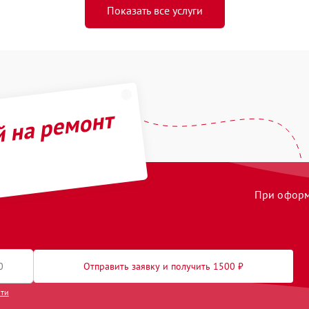
Показать все услуги
й на ремонт
При оформл
Отправить заявку и получить 1500 ₽
сти