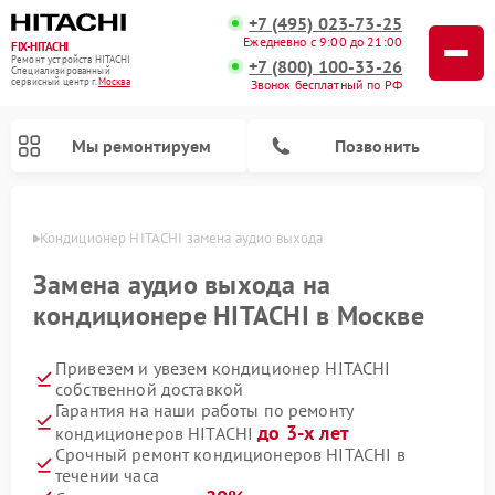
+7 (495) 023-73-25
Ежедневно с 9:00 до 21:00
FIX-HITACHI
Ремонт устройств HITACHI
+7 (800) 100-33-26
Специализированный
cервисный центр г.
Москва
Звонок бесплатный по РФ
Мы ремонтируем
Позвонить
оскве
Кондиционер HITACHI замена аудио выхода
Замена аудио выхода на
кондиционере HITACHI в Москве
Привезем и увезем кондиционер HITACHI
собственной доставкой
Гарантия на наши работы по ремонту
до 3-х лет
кондиционеров HITACHI
Ремонт снегоуборщиков HITACHI
Ремонт водонагревателей HITACHI
Ремонт систем хранения данных HITACHI
Ремонт стиральных машин HITACHI
Ремонт морозильных камер HITACHI
Ремонт сушильных машин HITACHI
Ремонт варочных панелей HITACHI
Ремонт посудомоечных машин HITACHI
Срочный ремонт кондиционеров HITACHI в
течении часа