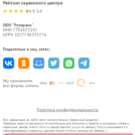
Рейтинг сервисного центра
4.9-5.0
ООО "Русервис"
ИНН 7702633247
ОГРН 1077746335776
Поделиться в соц. сетях:
Мы принимаем
все формы оплаты
Политика конфиденциальности
Вся информация на сайте носит исключительно справочный характер.
Товарные знаки используются исключительно для описания устройств, в отношении которых
сервисные центры hitachi-fixim.ru предоставляют услуги по ремонту. Услуги оказываются в
неавторизованных сервисных центрах hitachi-fixim.ru, которые не связаны с
правообладателями товарных знаков или их официальными представителями.