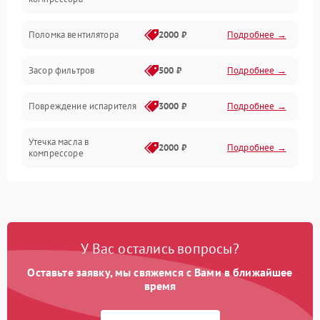
Датчики
Поломка вентилятора
2000 ₽
Подробнее →
Работа системы
Засор фильтров
500 ₽
Подробнее →
Фильтрация
Повреждение испарителя
3000 ₽
Подробнее →
Хладагент
Утечка масла в
2000 ₽
Подробнее →
компрессоре
Повреждение
1500 ₽
Подробнее →
трубопроводов
Неисправность
2000 ₽
Подробнее →
У Вас остались вопросы?
четырехходового клапана
Оставьте заявку, мы свяжемся с Вами в ближайшее
Поломка подшипников
время
1500 ₽
Подробнее →
вентилятора