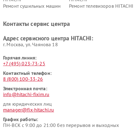
Ремонт сушильных машин
Ремонт телевизоров HITACHI
HITACHI
Ремонт систем хранения
Ремонт снегоуборщиков
Контакты сервис центра
данных HITACHI
HITACHI
Ремонт варочных панелей
Ремонт водонагревателей
Адрес сервисного центра HITACHI:
HITACHI
HITACHI
г. Москва, ул. Чаянова 18
Горячая линия:
+7 (495) 023-73-25
Контактный телефон:
8 (800) 100-33-26
Электронная почта:
info@hitachi-fixim.ru
для юридических лиц
manager@fix-hitachi.ru
График работы:
ПН-ВСК с 9:00 до 21:00 без перерывов и выходных