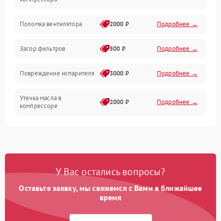
Датчики
Поломка вентилятора
2000 ₽
Подробнее →
Работа системы
Засор фильтров
500 ₽
Подробнее →
Фильтрация
Повреждение испарителя
3000 ₽
Подробнее →
Хладагент
Утечка масла в
2000 ₽
Подробнее →
компрессоре
Повреждение
1500 ₽
Подробнее →
трубопроводов
Неисправность
2000 ₽
Подробнее →
У Вас остались вопросы?
четырехходового клапана
Оставьте заявку, мы свяжемся с Вами в ближайшее
Поломка подшипников
время
1500 ₽
Подробнее →
вентилятора