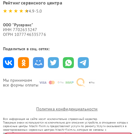
Рейтинг сервисного центра
4.9-5.0
ООО "Русервис"
ИНН 7702633247
ОГРН 1077746335776
Поделиться в соц. сетях:
Мы принимаем
все формы оплаты
Политика конфиденциальности
Вся информация на сайте носит исключительно справочный характер.
Товарные знаки используются исключительно для описания устройств, в отношении которых
сервисные центры hitachi-fixim.ru предоставляют услуги по ремонту. Услуги оказываются в
неавторизованных сервисных центрах hitachi-fixim.ru, которые не связаны с
правообладателями товарных знаков или их официальными представителями.