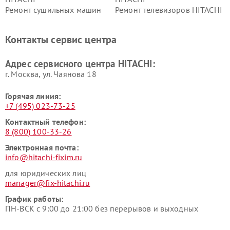
Ремонт сушильных машин
Ремонт телевизоров HITACHI
HITACHI
Ремонт систем хранения
Ремонт снегоуборщиков
Контакты сервис центра
данных HITACHI
HITACHI
Ремонт варочных панелей
Ремонт водонагревателей
Адрес сервисного центра HITACHI:
HITACHI
HITACHI
г. Москва, ул. Чаянова 18
Горячая линия:
+7 (495) 023-73-25
Контактный телефон:
8 (800) 100-33-26
Электронная почта:
info@hitachi-fixim.ru
для юридических лиц
manager@fix-hitachi.ru
График работы:
ПН-ВСК с 9:00 до 21:00 без перерывов и выходных