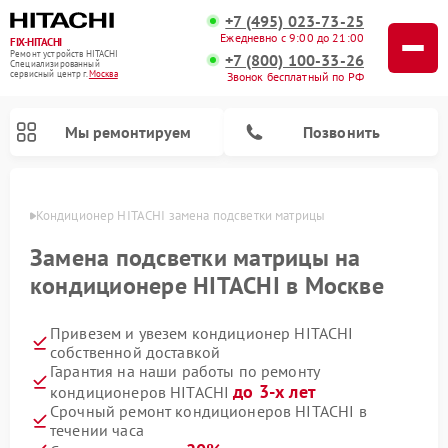
+7 (495) 023-73-25
Ежедневно с 9:00 до 21:00
FIX-HITACHI
Ремонт устройств HITACHI
+7 (800) 100-33-26
Специализированный
cервисный центр г.
Москва
Звонок бесплатный по РФ
Мы ремонтируем
Позвонить
оскве
Кондиционер HITACHI замена подсветки матрицы
Замена подсветки матрицы на
кондиционере HITACHI в Москве
Привезем и увезем кондиционер HITACHI
собственной доставкой
Гарантия на наши работы по ремонту
до 3-х лет
кондиционеров HITACHI
Ремонт снегоуборщиков HITACHI
Ремонт водонагревателей HITACHI
Ремонт систем хранения данных HITACHI
Ремонт стиральных машин HITACHI
Ремонт морозильных камер HITACHI
Ремонт сушильных машин HITACHI
Ремонт варочных панелей HITACHI
Ремонт посудомоечных машин HITACHI
Срочный ремонт кондиционеров HITACHI в
течении часа