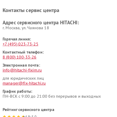
HITACHI
Ремонт систем хранения
Ремонт снегоуборщиков
Контакты сервис центра
данных HITACHI
HITACHI
Ремонт варочных панелей
Ремонт водонагревателей
Адрес сервисного центра HITACHI:
HITACHI
HITACHI
г. Москва, ул. Чаянова 18
Горячая линия:
+7 (495) 023-73-25
Контактный телефон:
8 (800) 100-33-26
Электронная почта:
info@hitachi-fixim.ru
для юридических лиц
manager@fix-hitachi.ru
График работы:
ПН-ВСК с 9:00 до 21:00 без перерывов и выходных
Рейтинг сервисного центра
4.9-5.0