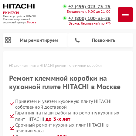
+7 (495) 023-73-25
Ежедневно с 9:00 до 21:00
FIX-HITACHI
Ремонт устройств HITACHI
+7 (800) 100-33-26
Специализированный
cервисный центр г.
Москва
Звонок бесплатный по РФ
Мы ремонтируем
Позвонить
оскве
Кухонная плита HITACHI ремонт клеммной коробки
Ремонт клеммной коробки на
кухонной плите HITACHI в Москве
Привезем и увезем кухонную плиту HITACHI
собственной доставкой
Гарантия на наши работы по ремонту кухонных
до 3-х лет
плит HITACHI
Ремонт кондиционеров HITACHI
Ремонт стиральных машин HITACHI
Ремонт морозильных камер HITACHI
Ремонт снегоуборщиков HITACHI
Ремонт водонагревателей HITACHI
Ремонт систем хранения данных HITACHI
Ремонт сушильных машин HITACHI
Ремонт варочных панелей HITACHI
Ремонт посудомоечных машин HITACHI
Срочный ремонт кухонных плит HITACHI в
течении часа