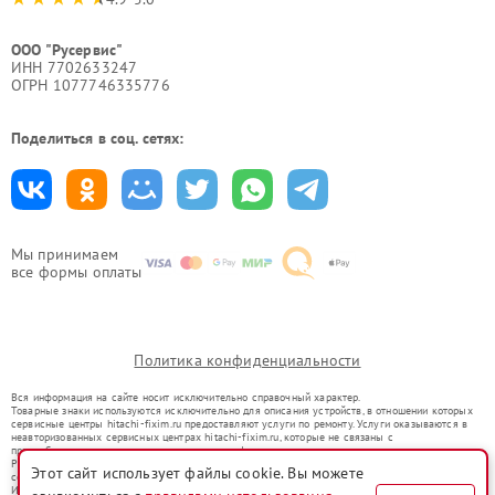
ООО "Русервис"
ИНН 7702633247
ОГРН 1077746335776
Поделиться в соц. сетях:
Мы принимаем
все формы оплаты
Политика конфиденциальности
Вся информация на сайте носит исключительно справочный характер.
Товарные знаки используются исключительно для описания устройств, в отношении которых
сервисные центры hitachi-fixim.ru предоставляют услуги по ремонту. Услуги оказываются в
неавторизованных сервисных центрах hitachi-fixim.ru, которые не связаны с
правообладателями товарных знаков или их официальными представителями.
Ремонт осуществляется для устройств, уже введенных в гражданский оборот в соответствии
Этот сайт использует файлы cookie. Вы можете
со статьей 1487 ГК РФ.
Использование товарных знаков не преследует цели индивидуализации услуг или введения