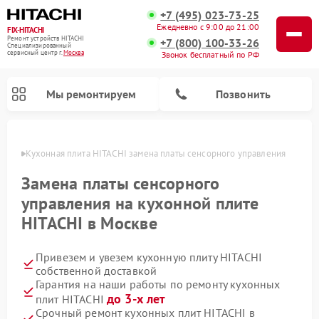
+7 (495) 023-73-25
Ежедневно с 9:00 до 21:00
FIX-HITACHI
Ремонт устройств HITACHI
+7 (800) 100-33-26
Специализированный
cервисный центр г.
Москва
Звонок бесплатный по РФ
Мы ремонтируем
Позвонить
оскве
Кухонная плита HITACHI замена платы сенсорного управления
Замена платы сенсорного
управления на кухонной плите
HITACHI в Москве
Привезем и увезем кухонную плиту HITACHI
собственной доставкой
Гарантия на наши работы по ремонту кухонных
Ремонт кондиционеров HITACHI
Ремонт стиральных машин HITACHI
Ремонт морозильных камер HITACHI
Ремонт снегоуборщиков HITACHI
Ремонт водонагревателей HITACHI
Ремонт систем хранения данных HITACHI
Ремонт сушильных машин HITACHI
Ремонт варочных панелей HITACHI
Ремонт посудомоечных машин HITACHI
до 3-х лет
плит HITACHI
Срочный ремонт кухонных плит HITACHI в