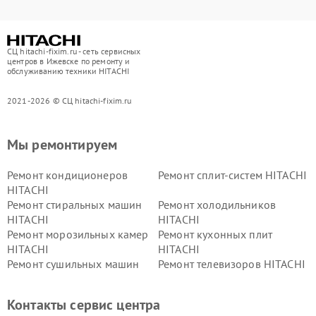
СЦ hitachi-fixim.ru - сеть сервисных
центров в Ижевске по ремонту и
обслуживанию техники HITACHI
2021-2026 © СЦ hitachi-fixim.ru
Мы ремонтируем
Ремонт кондиционеров
Ремонт сплит-систем HITACHI
HITACHI
Ремонт стиральных машин
Ремонт холодильников
HITACHI
HITACHI
Ремонт морозильных камер
Ремонт кухонных плит
HITACHI
HITACHI
Ремонт сушильных машин
Ремонт телевизоров HITACHI
HITACHI
Ремонт систем хранения
Ремонт снегоуборщиков
Контакты сервис центра
данных HITACHI
HITACHI