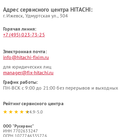
Ремонт варочных панелей
Ремонт водонагревателей
Адрес сервисного центра HITACHI:
HITACHI
HITACHI
г. Ижевск, Удмуртская ул., 304
Горячая линия:
+7 (495) 023-73-25
Электронная почта:
info@hitachi-fixim.ru
для юридических лиц
manager@fix-hitachi.ru
График работы:
ПН-ВСК с 9:00 до 21:00 без перерывов и выходных
Рейтинг сервисного центра
4.9-5.0
ООО "Русервис"
ИНН 7702633247
ОГРН 1077746335776