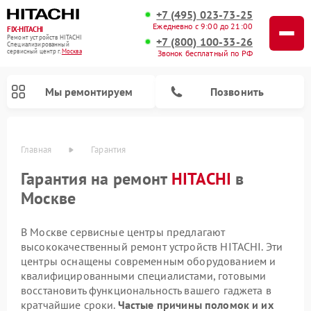
+7 (495) 023-73-25
Ежедневно с 9:00 до 21:00
FIX-HITACHI
Ремонт устройств HITACHI
+7 (800) 100-33-26
Специализированный
cервисный центр г.
Москва
Звонок бесплатный по РФ
Мы ремонтируем
Позвонить
Главная
Гарантия
Гарантия на ремонт
HITACHI
в
Москве
В Москве сервисные центры предлагают
высококачественный ремонт устройств HITACHI. Эти
центры оснащены современным оборудованием и
квалифицированными специалистами, готовыми
Ремонт систем хранения данных HITACHI
Ремонт кондиционеров HITACHI
Ремонт стиральных машин HITACHI
Ремонт морозильных камер HITACHI
Ремонт сушильных машин HITACHI
Ремонт варочных панелей HITACHI
Ремонт посудомоечных машин HITACHI
Ремонт снегоуборщиков HITACHI
Ремонт водонагревателей HITACHI
восстановить функциональность вашего гаджета в
кратчайшие сроки.
Частые причины поломок и их