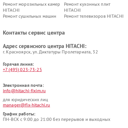
Ремонт морозильных камер
Ремонт кухонных плит
HITACHI
HITACHI
Ремонт сушильных машин
Ремонт телевизоров HITACHI
HITACHI
Ремонт систем хранения
Ремонт снегоуборщиков
Контакты сервис центра
данных HITACHI
HITACHI
Ремонт варочных панелей
Ремонт водонагревателей
Адрес сервисного центра HITACHI:
HITACHI
HITACHI
г. Красноярск, ул. Диктатуры Пролетариата, 32
Горячая линия:
+7 (495) 023-73-25
Электронная почта:
info@hitachi-fixim.ru
для юридических лиц
manager@fix-hitachi.ru
График работы:
ПН-ВСК с 9:00 до 21:00 без перерывов и выходных