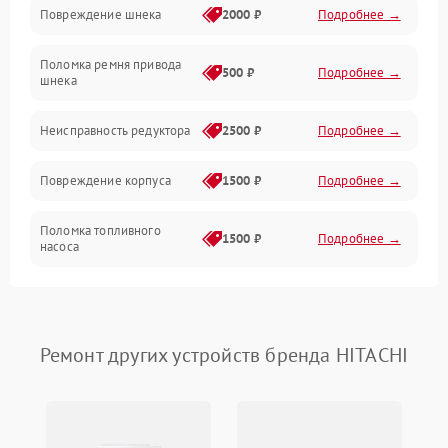
Повреждение шнека
2000 ₽
Подробнее →
Двигатель
Поломка ремня привода
500 ₽
Подробнее →
шнека
Неисправность редуктора
2500 ₽
Подробнее →
Повреждение корпуса
1500 ₽
Подробнее →
Поломка топливного
1500 ₽
Подробнее →
насоса
Повреждение топливного
1000 ₽
Подробнее →
бака
Ремонт других устройств бренда HITACHI
Неисправность
1500 ₽
Подробнее →
карбюратора
Повреждение воздушного
300 ₽
Подробнее →
фильтра