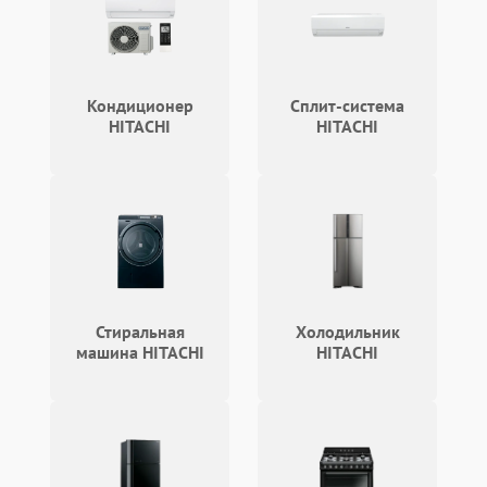
Неисправность системы
1500 ₽
Подробнее →
выброса снега
Кондиционер
Сплит-система
Поломка ручки
HITACHI
HITACHI
1000 ₽
Подробнее →
управления
Повреждение колес
1000 ₽
Подробнее →
Поломка подшипников
500 ₽
Подробнее →
Повреждение троса
500 ₽
Подробнее →
управления
Стиральная
Холодильник
машина HITACHI
HITACHI
Неисправность системы
1000 ₽
Подробнее →
смазки
Поломка дефлектора
1000 ₽
Подробнее →
выброса снега