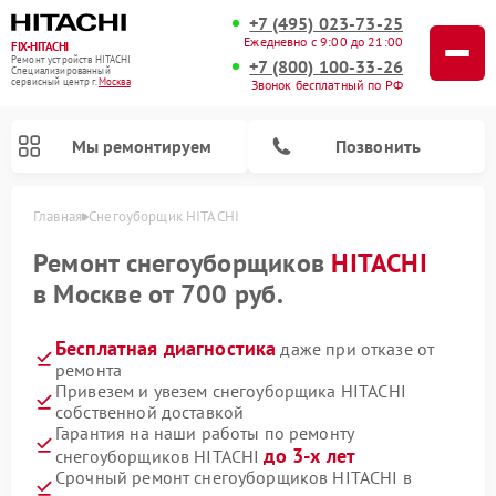
+7 (495) 023-73-25
Ежедневно с 9:00 до 21:00
FIX-HITACHI
Ремонт устройств HITACHI
+7 (800) 100-33-26
Специализированный
cервисный центр г.
Москва
Звонок бесплатный по РФ
Мы ремонтируем
Позвонить
Главная
Снегоуборщик HITACHI
Ремонт снегоуборщиков
HITACHI
в Москве от 700 руб.
Бесплатная диагностика
даже при отказе от
ремонта
Привезем и увезем снегоуборщика HITACHI
собственной доставкой
Гарантия на наши работы по ремонту
Ремонт систем хранения данных HITACHI
Ремонт кондиционеров HITACHI
Ремонт стиральных машин HITACHI
Ремонт морозильных камер HITACHI
Ремонт сушильных машин HITACHI
Ремонт водонагревателей HITACHI
Ремонт варочных панелей HITACHI
Ремонт посудомоечных машин HITACHI
до 3-х лет
снегоуборщиков HITACHI
Срочный ремонт снегоуборщиков HITACHI в