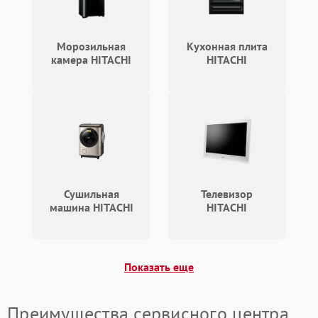
Повреждение системы
2000 ₽
Подробнее →
гидравлики (если есть)
Морозильная
Кухонная плита
камера HITACHI
HITACHI
Неисправность системы
1000 ₽
Подробнее →
регулировки высоты
Сушильная
Телевизор
машина HITACHI
HITACHI
Показать еще
Преимущества сервисного центра