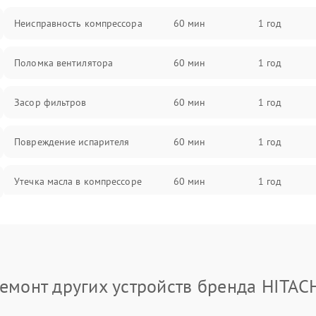
Неисправность компрессора
60 мин
1 год
Поломка вентилятора
60 мин
1 год
Засор фильтров
60 мин
1 год
Повреждение испарителя
60 мин
1 год
Утечка масла в компрессоре
60 мин
1 год
Повреждение трубопроводов
60 мин
1 год
Неисправность четырехходового
60 мин
1 год
клапана
емонт других устройств бренда HITAC
Поломка подшипников