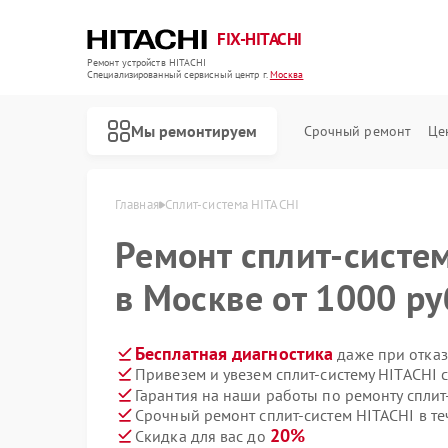
FIX-HITACHI
Ремонт устройств HITACHI
Специализированный cервисный центр г.
Москва
Мы ремонтируем
Срочный ремонт
Це
Главная
Сплит-система HITACHI
Ремонт сплит-систе
в Москве от 1000 ру
Бесплатная диагностика
даже при отказ
Привезем и увезем сплит-систему HITACHI 
Гарантия на наши работы по ремонту спли
Срочный ремонт сплит-систем HITACHI в те
20%
Скидка для вас до
Ремонт кондиционеров HITACHI
Ремонт стиральных машин HITACHI
Ремонт холодильников HITACHI
Ремонт морозильных камер HITACHI
Ремонт кухонных плит HITACHI
Ремонт сушильных машин HITACHI
Ремонт систем хранения данных HITACHI
Ремонт снегоуборщиков HITACHI
Ремонт варочных панелей HITACHI
Ремонт водонагревателей HITACHI
Ремонт посудомоечных машин HITACHI