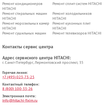
Ремонт кондиционеров
Ремонт сплит-систем HITACHI
HITACHI
Ремонт стиральных машин
Ремонт холодильников
HITACHI
HITACHI
Ремонт морозильных камер
Ремонт кухонных плит
HITACHI
HITACHI
Ремонт сушильных машин
Ремонт телевизоров HITACHI
HITACHI
Ремонт систем хранения
Ремонт снегоуборщиков
Контакты сервис центра
данных HITACHI
HITACHI
Ремонт варочных панелей
Ремонт водонагревателей
Адрес сервисного центра HITACHI:
HITACHI
HITACHI
г. Санкт-Петербург, Лермонтовский проспект, 35
Горячая линия:
+7 (495) 023-73-25
Контактный телефон:
8 (800) 100-33-26
Электронная почта:
info@hitachi-fixim.ru