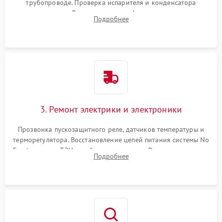
трубопроводе. Проверка испарителя и конденсатора
течеискателем. Демонтаж старого фильтра-осушителя и
Подробнее
продувка капиллярной трубки для устранения засоров.
3. Ремонт электрики и электроники
Прозвонка пускозащитного реле, датчиков температуры и
терморегулятора. Восстановление цепей питания системы No
Frost, включая ТЭН оттайки и вентилятор. Ремонт или замена
Подробнее
платы управления при сбоях алгоритмов.