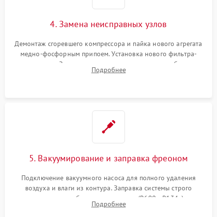
4. Замена неисправных узлов
Демонтаж сгоревшего компрессора и пайка нового агрегата
медно-фосфорным припоем. Установка нового фильтра-
осушителя. Замена изношенных вентиляторов обдува,
Подробнее
сломанных заслонок или поврежденных дверных петель.
5. Вакуумирование и заправка фреоном
Подключение вакуумного насоса для полного удаления
воздуха и влаги из контура. Заправка системы строго
дозированным объемом хладагента (R600a, R134a) по
Подробнее
электронным весам. Контроль рабочего давления в системе.