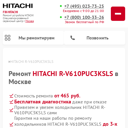
+7 (495) 023-73-25
Ежедневно с 9:00 до 21:00
FIX-HITACHI
Ремонт устройств HITACHI
+7 (800) 100-33-26
Специализированный
cервисный центр г.
Москва
Звонок бесплатный по РФ
Мы ремонтируем
Позвонить
TACHI
HITACHI R-V610PUC3KSLS
Ремонт
HITACHI R-V610PUC3KSLS
в
Москве
от 465 руб.
Стоимость ремонта
Бесплатная диагностика
даже при отказе
Привезем и увезем холодильник HITACHI R-
V610PUC3KSLS сами
Ремонт кондиционеров HITACHI
Ремонт стиральных машин HITACHI
Ремонт снегоуборщиков HITACHI
Ремонт водонагревателей HITACHI
Ремонт систем хранения данных HITACHI
Ремонт морозильных камер HITACHI
Ремонт сушильных машин HITACHI
Ремонт варочных панелей HITACHI
Ремонт посудомоечных машин HITACHI
Гарантия на наши работы по ремонту
до 3-х
холодильников HITACHI R-V610PUC3KSLS