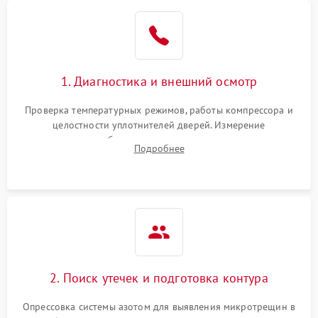
Образование конденсата
1800 ₽
Подробнее →
на стенках
Сбой в работе инвертора
2100 ₽
Подробнее →
1. Диагностика и внешний осмотр
Запах горелого при
2000 ₽
Подробнее →
Проверка температурных режимов, работы компрессора и
работе
целостности уплотнителей дверей. Измерение
сопротивления обмоток мотора, проверка термостата и
Не включается
Подробнее
1000 ₽
Подробнее →
считывание кодов ошибок с электронного дисплея.
холодильник
Проблемы с системой
автоматической
1800 ₽
Подробнее →
разморозки
2. Поиск утечек и подготовка контура
Опрессовка системы азотом для выявления микротрещин в