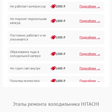
Не работает компрессор
2000 ₽
Подробнее →
Электропитание
Не морозит морозильная
Дренаж
1800 ₽
Подробнее →
камера
Оттайка
Постоянно работает и не
1500 ₽
Подробнее →
отключается
Программное обеспечение
Образование льда в
1500 ₽
Подробнее →
холодильной камере
Не горит свет внутри
1400 ₽
Подробнее →
Поломка термостата
1800 ₽
Подробнее →
Не работает вентилятор
1800 ₽
Подробнее →
Этапы ремонта холодильника HITACHI
Поломка системы No Frost
2600 ₽
Подробнее →