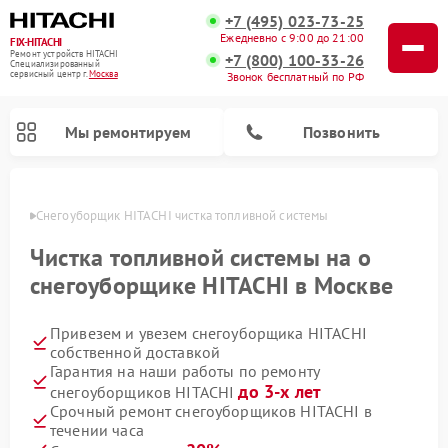
+7 (495) 023-73-25
Ежедневно с 9:00 до 21:00
FIX-HITACHI
Ремонт устройств HITACHI
+7 (800) 100-33-26
Специализированный
cервисный центр г.
Москва
Звонок бесплатный по РФ
Мы ремонтируем
Позвонить
оскве
Снегоуборщик HITACHI чистка топливной системы
Чистка топливной системы на о
снегоуборщике HITACHI в Москве
Привезем и увезем снегоуборщика HITACHI
собственной доставкой
Гарантия на наши работы по ремонту
до 3-х лет
снегоуборщиков HITACHI
Ремонт систем хранения данных HITACHI
Ремонт кондиционеров HITACHI
Ремонт стиральных машин HITACHI
Ремонт морозильных камер HITACHI
Ремонт сушильных машин HITACHI
Ремонт водонагревателей HITACHI
Ремонт варочных панелей HITACHI
Ремонт посудомоечных машин HITACHI
Срочный ремонт снегоуборщиков HITACHI в
течении часа