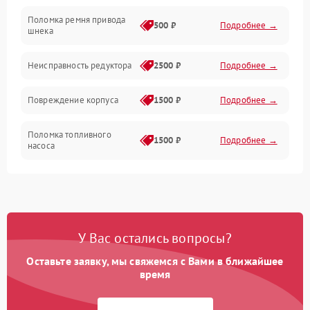
Поломка ремня привода
500 ₽
Подробнее →
шнека
Неисправность редуктора
2500 ₽
Подробнее →
Повреждение корпуса
1500 ₽
Подробнее →
Поломка топливного
1500 ₽
Подробнее →
насоса
Повреждение топливного
1000 ₽
Подробнее →
бака
Неисправность
1500 ₽
Подробнее →
У Вас остались вопросы?
карбюратора
Оставьте заявку, мы свяжемся с Вами в ближайшее
Повреждение воздушного
время
300 ₽
Подробнее →
фильтра