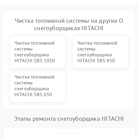
2000 ₽
Подробнее →
гидравлики (если есть)
Неисправность системы
Чистка топливной системы на других О
1000 ₽
Подробнее →
регулировки высоты
снегоуборщиках HITACHI
Чистка топливной
Чистка топливной
системы
системы
снегоуборщика
снегоуборщика
HITACHI SBS 1050
HITACHI SBS 850
Чистка топливной
системы
снегоуборщика
HITACHI SBS 650
Этапы ремонта снегоуборщика HITACHI