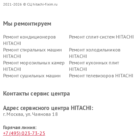
2021-2026 © СЦ hitachi-fixim.ru
Мы ремонтируем
Ремонт кондиционеров
Ремонт сплит-систем HITACHI
HITACHI
Ремонт стиральных машин
Ремонт холодильников
HITACHI
HITACHI
Ремонт морозильных камер
Ремонт кухонных плит
HITACHI
HITACHI
Ремонт сушильных машин
Ремонт телевизоров HITACHI
HITACHI
Ремонт систем хранения
Ремонт снегоуборщиков
Контакты сервис центра
данных HITACHI
HITACHI
Ремонт варочных панелей
Ремонт водонагревателей
Адрес сервисного центра HITACHI:
HITACHI
HITACHI
г. Москва, ул. Чаянова 18
Горячая линия:
+7 (495) 023-73-25