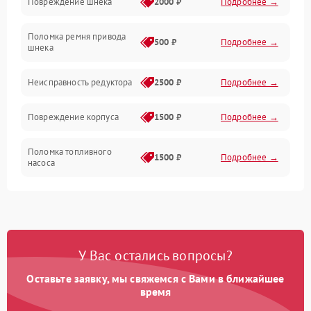
Повреждение шнека
2000 ₽
Подробнее →
Двигатель
Поломка ремня привода
500 ₽
Подробнее →
шнека
Неисправность редуктора
2500 ₽
Подробнее →
Повреждение корпуса
1500 ₽
Подробнее →
Поломка топливного
1500 ₽
Подробнее →
насоса
Повреждение топливного
1000 ₽
Подробнее →
бака
Неисправность
1500 ₽
Подробнее →
У Вас остались вопросы?
карбюратора
Оставьте заявку, мы свяжемся с Вами в ближайшее
Повреждение воздушного
время
300 ₽
Подробнее →
фильтра