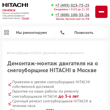
+7 (495) 023-73-25
Ежедневно с 9:00 до 21:00
FIX-HITACHI
Ремонт устройств HITACHI
+7 (800) 100-33-26
Специализированный
cервисный центр г.
Москва
Звонок бесплатный по РФ
Мы ремонтируем
Позвонить
оскве
Снегоуборщик HITACHI демонтаж-монтаж двигателя
Демонтаж-монтаж двигателя на о
снегоуборщике HITACHI в Москве
Привезем и увезем снегоуборщика HITACHI
собственной доставкой
Гарантия на наши работы по ремонту
до 3-х лет
снегоуборщиков HITACHI
Ремонт систем хранения данных HITACHI
Ремонт кондиционеров HITACHI
Ремонт стиральных машин HITACHI
Ремонт морозильных камер HITACHI
Ремонт сушильных машин HITACHI
Ремонт водонагревателей HITACHI
Ремонт варочных панелей HITACHI
Ремонт посудомоечных машин HITACHI
Срочный ремонт снегоуборщиков HITACHI в
течении часа