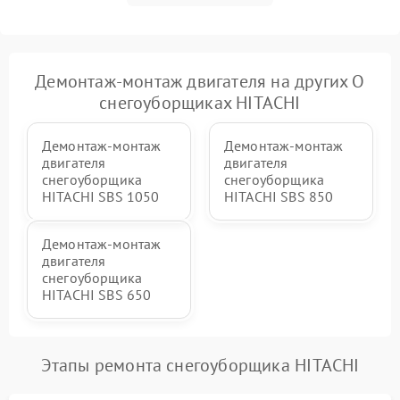
Повреждение системы
2000 ₽
Подробнее →
гидравлики (если есть)
Неисправность системы
Демонтаж-монтаж двигателя на других О
1000 ₽
Подробнее →
регулировки высоты
снегоуборщиках HITACHI
Демонтаж-монтаж
Демонтаж-монтаж
двигателя
двигателя
снегоуборщика
снегоуборщика
HITACHI SBS 1050
HITACHI SBS 850
Демонтаж-монтаж
двигателя
снегоуборщика
HITACHI SBS 650
Этапы ремонта снегоуборщика HITACHI