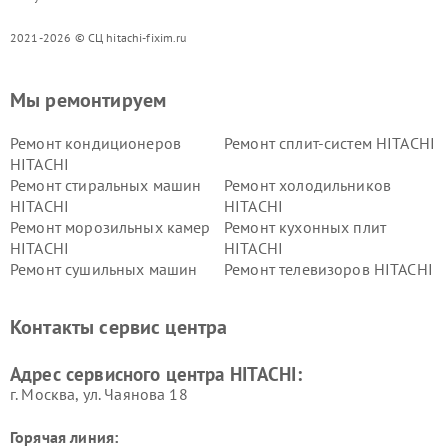
2021-2026 © СЦ hitachi-fixim.ru
Мы ремонтируем
Ремонт кондиционеров
Ремонт сплит-систем HITACHI
HITACHI
Ремонт стиральных машин
Ремонт холодильников
HITACHI
HITACHI
Ремонт морозильных камер
Ремонт кухонных плит
HITACHI
HITACHI
Ремонт сушильных машин
Ремонт телевизоров HITACHI
HITACHI
Ремонт систем хранения
Ремонт снегоуборщиков
Контакты сервис центра
данных HITACHI
HITACHI
Ремонт варочных панелей
Ремонт водонагревателей
Адрес сервисного центра HITACHI:
HITACHI
HITACHI
г. Москва, ул. Чаянова 18
Горячая линия: