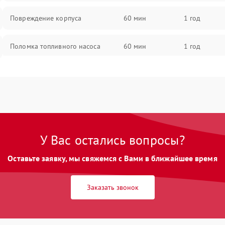
Повреждение корпуса
60 мин
1 год
Поломка топливного насоса
60 мин
1 год
Повреждение топливного бака
60 мин
1 год
Неисправность карбюратора
60 мин
1 год
Повреждение воздушного фильтра
60 мин
1 год
У Вас остались вопросы?
Оставьте заявку, мы свяжемся с Вами в ближайшее время
Неисправность системы выброса
60 мин
1 год
снега
Заказать звонок
Поломка ручки управления
60 мин
1 год
Повреждение колес
60 мин
1 год