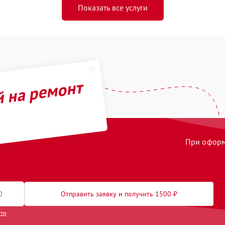
Показать все услуги
й на ремонт
При оформл
Отправить заявку и получить 1500 ₽
сти