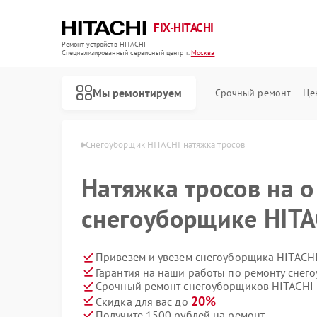
FIX-HITACHI
Ремонт устройств HITACHI
Специализированный cервисный центр г.
Москва
Мы ремонтируем
Срочный ремонт
Це
в HITACHI в Москве
Снегоуборщик HITACHI натяжка тросов
Натяжка тросов на о
снегоуборщике HITA
Привезем и увезем снегоуборщика HITACHI
Гарантия на наши работы по ремонту сне
Срочный ремонт снегоуборщиков HITACHI в
20%
Скидка для вас до
Получите 1500 рублей на ремонт
Ремонт кондиционеров HITACHI
Ремонт стиральных машин HITACHI
Ремонт холодильников HITACHI
Ремонт морозильных камер HITACHI
Ремонт кухонных плит HITACHI
Ремонт сушильных машин HITACHI
Ремонт систем хранения данных HITACHI
Ремонт варочных панелей HITACHI
Ремонт водонагревателей HITACHI
Ремонт посудомоечных машин HITACHI