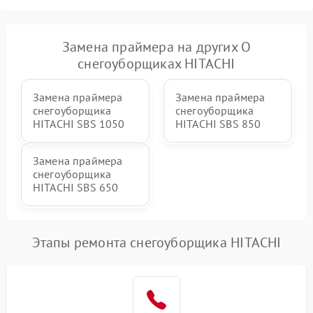
2000 ₽
Подробнее →
гидравлики (если есть)
Неисправность системы
Замена праймера на других О
1000 ₽
Подробнее →
регулировки высоты
снегоуборщиках HITACHI
Замена праймера
Замена праймера
снегоуборщика
снегоуборщика
HITACHI SBS 1050
HITACHI SBS 850
Замена праймера
снегоуборщика
HITACHI SBS 650
Этапы ремонта снегоуборщика HITACHI