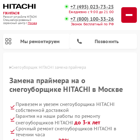
+7 (495) 023-73-25
Ежедневно с 9:00 до 21:00
FIX-HITACHI
Ремонт устройств HITACHI
+7 (800) 100-33-26
Специализированный
cервисный центр г.
Москва
Звонок бесплатный по РФ
Мы ремонтируем
Позвонить
оскве
Снегоуборщик HITACHI замена праймера
Замена праймера на о
снегоуборщике HITACHI в Москве
Привезем и увезем снегоуборщика HITACHI
собственной доставкой
Гарантия на наши работы по ремонту
до 3-х лет
снегоуборщиков HITACHI
Ремонт систем хранения данных HITACHI
Ремонт кондиционеров HITACHI
Ремонт стиральных машин HITACHI
Ремонт морозильных камер HITACHI
Ремонт сушильных машин HITACHI
Ремонт водонагревателей HITACHI
Ремонт варочных панелей HITACHI
Ремонт посудомоечных машин HITACHI
Срочный ремонт снегоуборщиков HITACHI в
течении часа