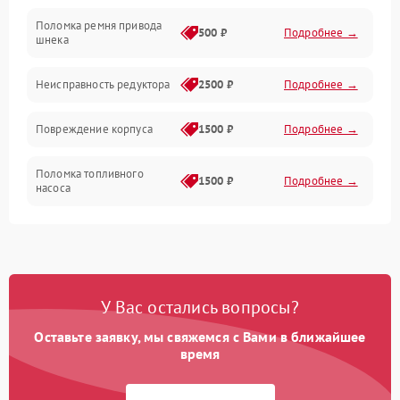
Поломка ремня привода
500 ₽
Подробнее →
шнека
Неисправность редуктора
2500 ₽
Подробнее →
Повреждение корпуса
1500 ₽
Подробнее →
Поломка топливного
1500 ₽
Подробнее →
насоса
Повреждение топливного
1000 ₽
Подробнее →
бака
Неисправность
1500 ₽
Подробнее →
У Вас остались вопросы?
карбюратора
Оставьте заявку, мы свяжемся с Вами в ближайшее
Повреждение воздушного
время
300 ₽
Подробнее →
фильтра