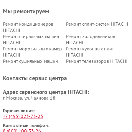
Мы ремонтируем
Ремонт кондиционеров
Ремонт сплит-систем HITACHI
HITACHI
Ремонт стиральных машин
Ремонт холодильников
HITACHI
HITACHI
Ремонт морозильных камер
Ремонт кухонных плит
HITACHI
HITACHI
Ремонт сушильных машин
Ремонт телевизоров HITACHI
HITACHI
Ремонт систем хранения
Ремонт снегоуборщиков
Контакты сервис центра
данных HITACHI
HITACHI
Ремонт варочных панелей
Ремонт водонагревателей
Адрес сервисного центра HITACHI:
HITACHI
HITACHI
г. Москва, ул. Чаянова 18
Горячая линия:
+7 (495) 023-73-25
Контактный телефон:
8 (800) 100-33-26