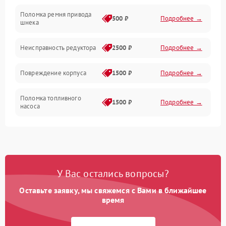
Поломка ремня привода
500 ₽
Подробнее →
шнека
Неисправность редуктора
2500 ₽
Подробнее →
Повреждение корпуса
1500 ₽
Подробнее →
Поломка топливного
1500 ₽
Подробнее →
насоса
Повреждение топливного
1000 ₽
Подробнее →
бака
Неисправность
1500 ₽
Подробнее →
У Вас остались вопросы?
карбюратора
Оставьте заявку, мы свяжемся с Вами в ближайшее
Повреждение воздушного
время
300 ₽
Подробнее →
фильтра