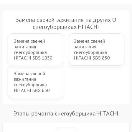
2000 ₽
Подробнее →
гидравлики (если есть)
Неисправность системы
Замена свечей зажигания на других О
1000 ₽
Подробнее →
регулировки высоты
снегоуборщиках HITACHI
Замена свечей
Замена свечей
зажигания
зажигания
снегоуборщика
снегоуборщика
HITACHI SBS 1050
HITACHI SBS 850
Замена свечей
зажигания
снегоуборщика
HITACHI SBS 650
Этапы ремонта снегоуборщика HITACHI