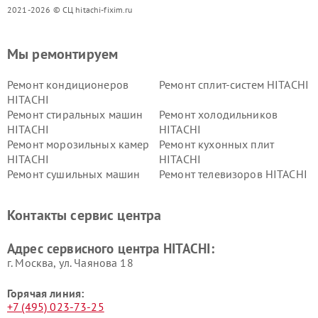
2021-2026 © СЦ hitachi-fixim.ru
Мы ремонтируем
Ремонт кондиционеров
Ремонт сплит-систем HITACHI
HITACHI
Ремонт стиральных машин
Ремонт холодильников
HITACHI
HITACHI
Ремонт морозильных камер
Ремонт кухонных плит
HITACHI
HITACHI
Ремонт сушильных машин
Ремонт телевизоров HITACHI
HITACHI
Ремонт систем хранения
Ремонт снегоуборщиков
Контакты сервис центра
данных HITACHI
HITACHI
Ремонт варочных панелей
Ремонт водонагревателей
Адрес сервисного центра HITACHI:
HITACHI
HITACHI
г. Москва, ул. Чаянова 18
Горячая линия:
+7 (495) 023-73-25