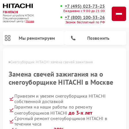
+7 (495) 023-73-25
Ежедневно с 9:00 до 21:00
FIX-HITACHI
Ремонт устройств HITACHI
+7 (800) 100-33-26
Специализированный
cервисный центр г.
Москва
Звонок бесплатный по РФ
Мы ремонтируем
Позвонить
оскве
Снегоуборщик HITACHI замена свечей зажигания
Замена свечей зажигания на о
снегоуборщике HITACHI в Москве
Привезем и увезем снегоуборщика HITACHI
собственной доставкой
Гарантия на наши работы по ремонту
до 3-х лет
снегоуборщиков HITACHI
Ремонт систем хранения данных HITACHI
Ремонт кондиционеров HITACHI
Ремонт стиральных машин HITACHI
Ремонт морозильных камер HITACHI
Ремонт сушильных машин HITACHI
Ремонт водонагревателей HITACHI
Ремонт варочных панелей HITACHI
Ремонт посудомоечных машин HITACHI
Срочный ремонт снегоуборщиков HITACHI в
течении часа