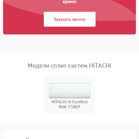
Поломка подшипников
время
750 ₽
Подробнее →
вентилятора
Заказать звонок
Модели сплит-систем HITACHI
HITACHI X-Comfort
RAK-25REF