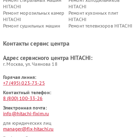
Ремонт стиральных машин
Ремонт холодильников
HITACHI
HITACHI
Ремонт морозильных камер
Ремонт кухонных плит
HITACHI
HITACHI
Ремонт сушильных машин
Ремонт телевизоров HITACHI
HITACHI
Ремонт систем хранения
Ремонт снегоуборщиков
Контакты сервис центра
данных HITACHI
HITACHI
Ремонт варочных панелей
Ремонт водонагревателей
Адрес сервисного центра HITACHI:
HITACHI
HITACHI
г. Москва, ул. Чаянова 18
Горячая линия:
+7 (495) 023-73-25
Контактный телефон:
8 (800) 100-33-26
Электронная почта:
info@hitachi-fixim.ru
для юридических лиц
manager@fix-hitachi.ru