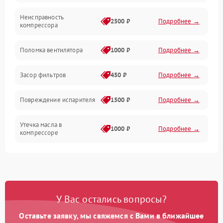
Неисправность
Обогрев
2500 ₽
Подробнее →
компрессора
Хладагент
Поломка вентилятора
1000 ₽
Подробнее →
Засор фильтров
450 ₽
Подробнее →
Повреждение испарителя
1500 ₽
Подробнее →
Утечка масла в
1000 ₽
Подробнее →
компрессоре
Повреждение
750 ₽
Подробнее →
трубопроводов
Неисправность
1000 ₽
Подробнее →
У Вас остались вопросы?
четырехходового клапана
Оставьте заявку, мы свяжемся с Вами в ближайшее