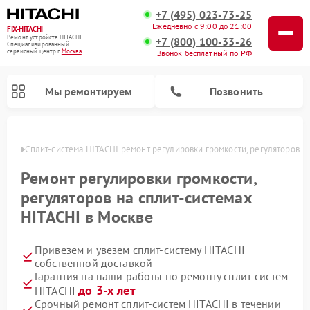
+7 (495) 023-73-25
Ежедневно с 9:00 до 21:00
FIX-HITACHI
Ремонт устройств HITACHI
+7 (800) 100-33-26
Специализированный
cервисный центр г.
Москва
Звонок бесплатный по РФ
Мы ремонтируем
Позвонить
оскве
Сплит-система HITACHI ремонт регулировки громкости, регуляторов
Ремонт регулировки громкости,
регуляторов на сплит-системах
HITACHI в Москве
Привезем и увезем сплит-систему HITACHI
собственной доставкой
Гарантия на наши работы по ремонту сплит-систем
Ремонт кондиционеров HITACHI
Ремонт снегоуборщиков HITACHI
Ремонт водонагревателей HITACHI
Ремонт систем хранения данных HITACHI
Ремонт стиральных машин HITACHI
Ремонт морозильных камер HITACHI
Ремонт сушильных машин HITACHI
Ремонт варочных панелей HITACHI
Ремонт посудомоечных машин HITACHI
до 3-х лет
HITACHI
Срочный ремонт сплит-систем HITACHI в течении