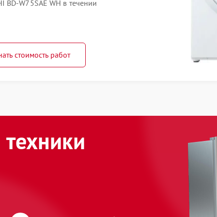
HI BD-W75SAE WH в течении
нать стоимость работ
 техники