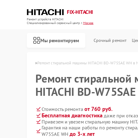
FIX-HITACHI
Ремонт устройств HITACHI
Специализированный cервисный центр г.
Москва
Мы ремонтируем
Срочный ремонт
Це
н HITACHI в Москве
Ремонт стиральной машины HITACHI BD-W75SAE WH в 
Ремонт стиральной
HITACHI BD-W75SAE
от 760 руб.
Стоимость ремонта
Бесплатная диагностика
даже при отказ
Привезем и увезем стиральную машину HI
Гарантия на наши работы по ремонту стир
до 3-х лет
W75SAE WH
Ремонт кондиционеров HITACHI
Ремонт холодильников HITACHI
Ремонт морозильных камер HITACHI
Ремонт кухонных плит HITACHI
Ремонт сушильных машин HITACHI
Ремонт систем хранения данных HITACHI
Ремонт снегоуборщиков HITACHI
Ремонт варочных панелей HITACHI
Ремонт водонагревателей HITACHI
Ремонт посудомоечных машин HITACHI