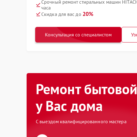
Срочный ремонт стиральных машин HITAC
часа
20%
Скидка для вас до
Консультация со специалистом
Уз
Ремонт бытовой
у Вас дома
С выездом квалифицированного мастера