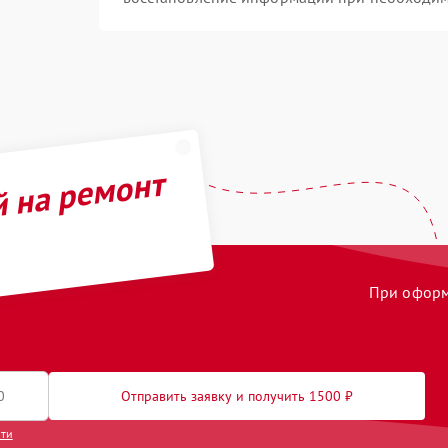
й на ремонт
При оформл
Отправить заявку и получить 1500 ₽
сти