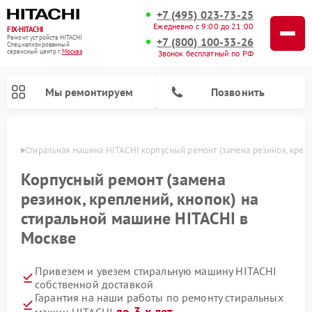
+7 (495) 023-73-25
Ежедневно с 9:00 до 21:00
FIX-HITACHI
Ремонт устройств HITACHI
+7 (800) 100-33-26
Специализированный
cервисный центр г.
Москва
Звонок бесплатный по РФ
Мы ремонтируем
Позвонить
оскве
Стиральная машина HITACHI корпусный ремонт (замена резинок, крепл
Корпусный ремонт (замена
резинок, креплений, кнопок) на
стиральной машине HITACHI в
Москве
Привезем и увезем стиральную машину HITACHI
Ремонт кондиционеров HITACHI
Ремонт снегоуборщиков HITACHI
Ремонт водонагревателей HITACHI
Ремонт систем хранения данных HITACHI
Ремонт морозильных камер HITACHI
Ремонт сушильных машин HITACHI
Ремонт варочных панелей HITACHI
Ремонт посудомоечных машин HITACHI
собственной доставкой
Гарантия на наши работы по ремонту стиральных
до 3-х лет