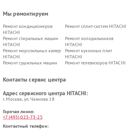
Мы ремонтируем
Ремонт кондиционеров
Ремонт сплит-систем HITACHI
HITACHI
Ремонт стиральных машин
Ремонт холодильников
HITACHI
HITACHI
Ремонт морозильных камер
Ремонт кухонных плит
HITACHI
HITACHI
Ремонт сушильных машин
Ремонт телевизоров HITACHI
HITACHI
Ремонт систем хранения
Ремонт снегоуборщиков
Контакты сервис центра
данных HITACHI
HITACHI
Ремонт варочных панелей
Ремонт водонагревателей
Адрес сервисного центра HITACHI:
HITACHI
HITACHI
г. Москва, ул. Чаянова 18
Горячая линия:
+7 (495) 023-73-25
Контактный телефон: