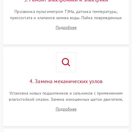
Прозвонка мультиметром ТЭНа, датчика температуры,
прессостата и клапанов залива воды. Пайка поврежденных
дорожек или замена симисторов на плате управления.
Подробнее
Восстановление целостности проводки и контактов.
4. Замена механических узлов
Установка новых подшипников и сальников с применением
влагостойкой смазки. Замена изношенных щеток двигателя,
порванного ремня привода, неисправного сливного насоса
Подробнее
или поврежденной резиновой манжеты.