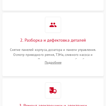
2. Разборка и дефектовка деталей
Снятие панелей корпуса, дозатора и панели управления.
Осмотр приводного ремня, ТЭНа, сливного насоса и
амортизаторов. Проверка подшипников барабана и
Подробнее
крестовины на износ, а манжеты люка на разрывы.
3. Ремонт электроники и электрики