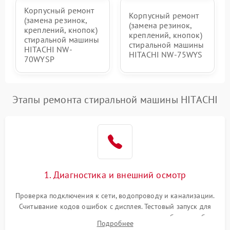
Корпусный ремонт
Корпусный ремонт
(замена резинок,
(замена резинок,
креплений, кнопок)
креплений, кнопок)
стиральной машины
стиральной машины
HITACHI NW-
HITACHI NW-75WYS
70WYSP
Этапы ремонта стиральной машины HITACHI
1. Диагностика и внешний осмотр
Проверка подключения к сети, водопроводу и канализации.
Считывание кодов ошибок с дисплея. Тестовый запуск для
выявления посторонних шумов, протечек или сбоев в работе
Подробнее
электронного модуля управления.