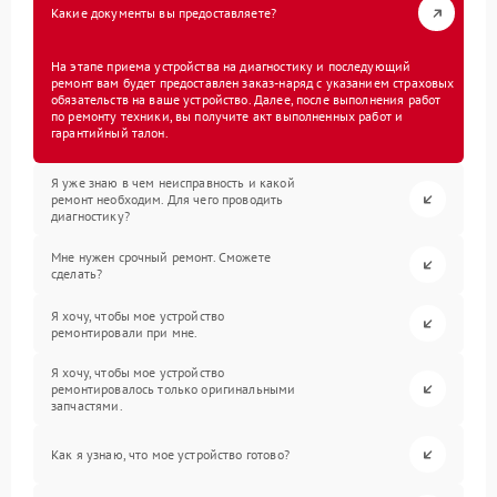
Какие документы вы предоставляете?
На этапе приема устройства на диагностику и последующий
ремонт вам будет предоставлен заказ-наряд с указанием страховых
обязательств на ваше устройство. Далее, после выполнения работ
по ремонту техники, вы получите акт выполненных работ и
гарантийный талон.
Я уже знаю в чем неисправность и какой
ремонт необходим. Для чего проводить
диагностику?
Мне нужен срочный ремонт. Сможете
сделать?
Я хочу, чтобы мое устройство
ремонтировали при мне.
Я хочу, чтобы мое устройство
ремонтировалось только оригинальными
запчастями.
Как я узнаю, что мое устройство готово?