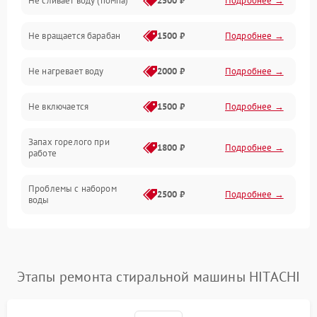
Не сливает воду (помпа)
2500 ₽
Подробнее →
Водоснабжение
Не вращается барабан
1500 ₽
Подробнее →
Слив
Не нагревает воду
2000 ₽
Подробнее →
Программное обеспечение
Не включается
1500 ₽
Подробнее →
Запах горелого при
1800 ₽
Подробнее →
работе
Проблемы с набором
2500 ₽
Подробнее →
воды
Замена ТЭНа
2200 ₽
Подробнее →
Замена платы управления
2200 ₽
Подробнее →
Этапы ремонта стиральной машины HITACHI