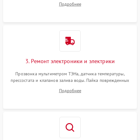
амортизаторов. Проверка подшипников барабана и
Подробнее
крестовины на износ, а манжеты люка на разрывы.
3. Ремонт электроники и электрики
Прозвонка мультиметром ТЭНа, датчика температуры,
прессостата и клапанов залива воды. Пайка поврежденных
дорожек или замена симисторов на плате управления.
Подробнее
Восстановление целостности проводки и контактов.