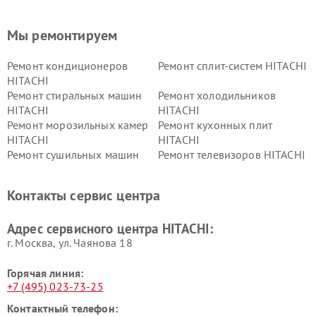
Мы ремонтируем
Ремонт кондиционеров
Ремонт сплит-систем HITACHI
HITACHI
Ремонт стиральных машин
Ремонт холодильников
HITACHI
HITACHI
Ремонт морозильных камер
Ремонт кухонных плит
HITACHI
HITACHI
Ремонт сушильных машин
Ремонт телевизоров HITACHI
HITACHI
Ремонт систем хранения
Ремонт снегоуборщиков
Контакты сервис центра
данных HITACHI
HITACHI
Ремонт варочных панелей
Ремонт водонагревателей
Адрес сервисного центра HITACHI:
HITACHI
HITACHI
г. Москва, ул. Чаянова 18
Горячая линия:
+7 (495) 023-73-25
Контактный телефон: