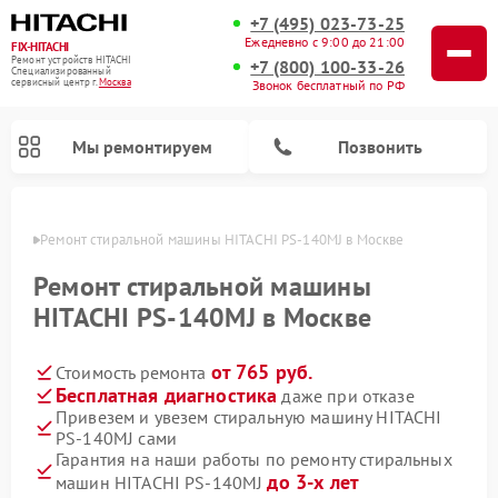
+7 (495) 023-73-25
Ежедневно с 9:00 до 21:00
FIX-HITACHI
Ремонт устройств HITACHI
+7 (800) 100-33-26
Специализированный
cервисный центр г.
Москва
Звонок бесплатный по РФ
Мы ремонтируем
Позвонить
оскве
Ремонт стиральной машины HITACHI PS-140MJ в Москве
Ремонт стиральной машины
HITACHI PS-140MJ в Москве
от 765 руб.
Стоимость ремонта
Бесплатная диагностика
даже при отказе
Привезем и увезем стиральную машину HITACHI
PS-140MJ сами
Ремонт кондиционеров HITACHI
Ремонт снегоуборщиков HITACHI
Ремонт водонагревателей HITACHI
Ремонт систем хранения данных HITACHI
Ремонт морозильных камер HITACHI
Ремонт сушильных машин HITACHI
Ремонт варочных панелей HITACHI
Ремонт посудомоечных машин HITACHI
Гарантия на наши работы по ремонту стиральных
до 3-х лет
машин HITACHI PS-140MJ