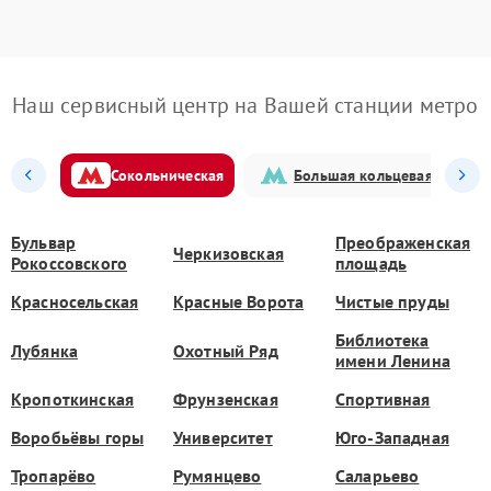
Наш сервисный центр на Вашей станции метро
Сокольническая
Большая кольцевая
Бульвар
Преображенская
Черкизовская
Рокоссовского
площадь
Красносельская
Красные Ворота
Чистые пруды
Библиотека
Лубянка
Охотный Ряд
имени Ленина
Кропоткинская
Фрунзенская
Спортивная
Воробьёвы горы
Университет
Юго-Западная
Тропарёво
Румянцево
Саларьево