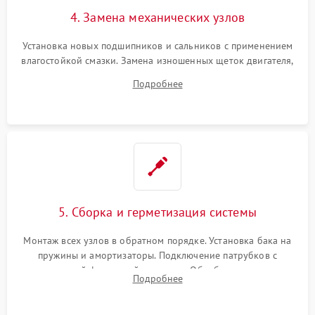
4. Замена механических узлов
Установка новых подшипников и сальников с применением
влагостойкой смазки. Замена изношенных щеток двигателя,
порванного ремня привода, неисправного сливного насоса
Подробнее
или поврежденной резиновой манжеты.
5. Сборка и герметизация системы
Монтаж всех узлов в обратном порядке. Установка бака на
пружины и амортизаторы. Подключение патрубков с
надежной фиксацией хомутами. Обработка стыков
Подробнее
герметиком для предотвращения возможных протечек воды.