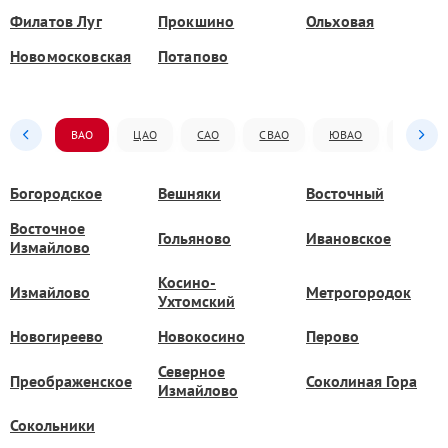
Филатов Луг
Прокшино
Ольховая
Новомосковская
Потапово
ВАО
ЦАО
САО
СВАО
ЮВАО
ЮАО
Богородское
Вешняки
Восточный
Восточное
Гольяново
Ивановское
Измайлово
Косино-
Измайлово
Метрогородок
Ухтомский
Новогиреево
Новокосино
Перово
Северное
Преображенское
Соколиная Гора
Измайлово
Сокольники