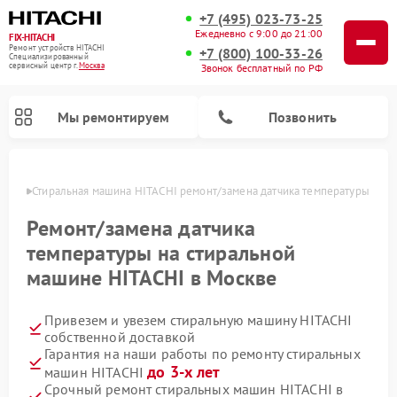
+7 (495) 023-73-25
Ежедневно с 9:00 до 21:00
FIX-HITACHI
Ремонт устройств HITACHI
+7 (800) 100-33-26
Специализированный
cервисный центр г.
Москва
Звонок бесплатный по РФ
Мы ремонтируем
Позвонить
оскве
Стиральная машина HITACHI ремонт/замена датчика температуры
Ремонт/замена датчика
температуры на стиральной
машине HITACHI в Москве
Привезем и увезем стиральную машину HITACHI
собственной доставкой
Гарантия на наши работы по ремонту стиральных
Ремонт кондиционеров HITACHI
Ремонт снегоуборщиков HITACHI
Ремонт водонагревателей HITACHI
Ремонт систем хранения данных HITACHI
Ремонт морозильных камер HITACHI
Ремонт сушильных машин HITACHI
Ремонт варочных панелей HITACHI
Ремонт посудомоечных машин HITACHI
до 3-х лет
машин HITACHI
Срочный ремонт стиральных машин HITACHI в