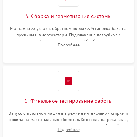
5. Сборка и герметизация системы
Монтаж всех узлов в обратном порядке. Установка бака на
пружины и амортизаторы. Подключение патрубков с
надежной фиксацией хомутами. Обработка стыков
Подробнее
герметиком для предотвращения возможных протечек воды.
6. Финальное тестирование работы
Запуск стиральной машины в режиме интенсивной стирки и
отжима на максимальных оборотах. Контроль нагрева воды,
корректности слива, отсутствия излишних вибраций,
Подробнее
посторонних стуков и протечек под корпусом.