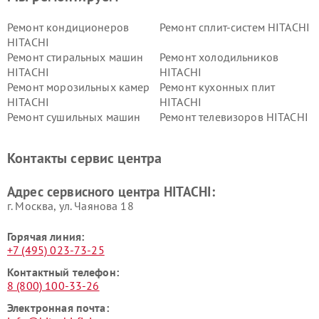
Ремонт кондиционеров
Ремонт сплит-систем HITACHI
HITACHI
Ремонт стиральных машин
Ремонт холодильников
HITACHI
HITACHI
Ремонт морозильных камер
Ремонт кухонных плит
HITACHI
HITACHI
Ремонт сушильных машин
Ремонт телевизоров HITACHI
HITACHI
Ремонт систем хранения
Ремонт снегоуборщиков
Контакты сервис центра
данных HITACHI
HITACHI
Ремонт варочных панелей
Ремонт водонагревателей
Адрес сервисного центра HITACHI:
HITACHI
HITACHI
г. Москва, ул. Чаянова 18
Горячая линия:
+7 (495) 023-73-25
Контактный телефон:
8 (800) 100-33-26
Электронная почта: