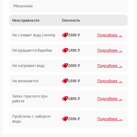
Механика
Неисправности
Стоимость
Электропитание
Не сливает воду (помпа)
2500 ₽
Подробнее →
Водоснабжение
Не вращается барабан
1500 ₽
Подробнее →
Слив
Не нагревает воду
2000 ₽
Подробнее →
Программное обеспечение
Не включается
1500 ₽
Подробнее →
Запах горелого при
1800 ₽
Подробнее →
работе
Проблемы с набором
2500 ₽
Подробнее →
воды
Замена ТЭНа
2200 ₽
Подробнее →