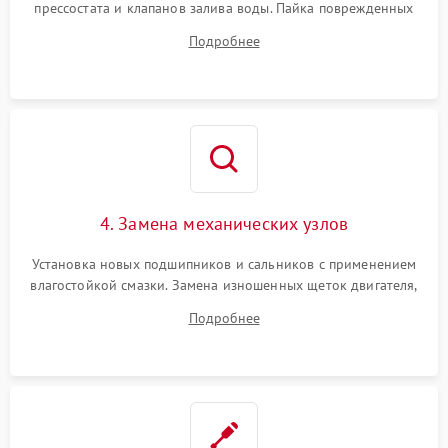
прессостата и клапанов залива воды. Пайка поврежденных
дорожек или замена симисторов на плате управления.
Подробнее
Восстановление целостности проводки и контактов.
4. Замена механических узлов
Установка новых подшипников и сальников с применением
влагостойкой смазки. Замена изношенных щеток двигателя,
порванного ремня привода, неисправного сливного насоса
Подробнее
или поврежденной резиновой манжеты.