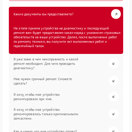
Какие документы вы предоставляете?
На этапе приема устройства на диагностику и последующий
ремонт вам будет предоставлен заказ-наряд с указанием страховых
обязательств на ваше устройство. Далее, после выполнения работ
по ремонту техники, вы получите акт выполненных работ и
гарантийный талон.
Я уже знаю в чем неисправность и какой
ремонт необходим. Для чего проводить
диагностику?
Мне нужен срочный ремонт. Сможете
сделать?
Я хочу, чтобы мое устройство
ремонтировали при мне.
Я хочу, чтобы мое устройство
ремонтировалось только оригинальными
запчастями.
Как я узнаю, что мое устройство готово?