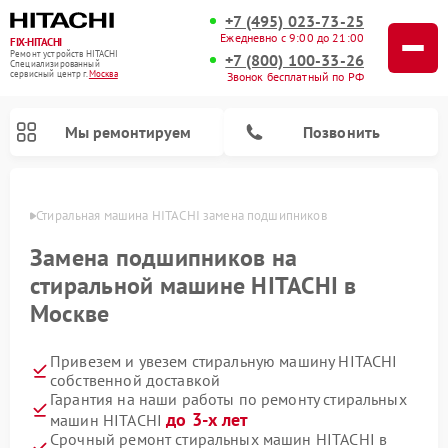
+7 (495) 023-73-25
Ежедневно с 9:00 до 21:00
FIX-HITACHI
Ремонт устройств HITACHI
+7 (800) 100-33-26
Специализированный
cервисный центр г.
Москва
Звонок бесплатный по РФ
Мы ремонтируем
Позвонить
оскве
Стиральная машина HITACHI замена подшипников
Замена подшипников на
стиральной машине HITACHI в
Москве
Привезем и увезем стиральную машину HITACHI
собственной доставкой
Гарантия на наши работы по ремонту стиральных
Ремонт кондиционеров HITACHI
Ремонт снегоуборщиков HITACHI
Ремонт водонагревателей HITACHI
Ремонт систем хранения данных HITACHI
Ремонт морозильных камер HITACHI
Ремонт сушильных машин HITACHI
Ремонт варочных панелей HITACHI
Ремонт посудомоечных машин HITACHI
до 3-х лет
машин HITACHI
Срочный ремонт стиральных машин HITACHI в