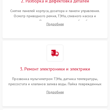
2. Разборка и дефектовка деталей
Снятие панелей корпуса, дозатора и панели управления.
Осмотр приводного ремня, ТЭНа, сливного насоса и
амортизаторов. Проверка подшипников барабана и
Подробнее
крестовины на износ, а манжеты люка на разрывы.
3. Ремонт электроники и электрики
Прозвонка мультиметром ТЭНа, датчика температуры,
прессостата и клапанов залива воды. Пайка поврежденных
дорожек или замена симисторов на плате управления.
Подробнее
Восстановление целостности проводки и контактов.