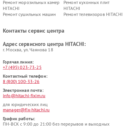
Ремонт морозильных камер
Ремонт кухонных плит
HITACHI
HITACHI
Ремонт сушильных машин
Ремонт телевизоров HITACHI
HITACHI
Ремонт систем хранения
Ремонт снегоуборщиков
Контакты сервис центра
данных HITACHI
HITACHI
Ремонт варочных панелей
Ремонт водонагревателей
Адрес сервисного центра HITACHI:
HITACHI
HITACHI
г. Москва, ул. Чаянова 18
Горячая линия:
+7 (495) 023-73-25
Контактный телефон:
8 (800) 100-33-26
Электронная почта:
info@hitachi-fixim.ru
для юридических лиц
manager@fix-hitachi.ru
График работы:
ПН-ВСК с 9:00 до 21:00 без перерывов и выходных