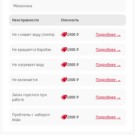
Механика
Неисправности
Стоимость
Электропитание
Не сливает воду (помпа)
2500 ₽
Подробнее →
Водоснабжение
Не вращается барабан
1500 ₽
Подробнее →
Слив
Не нагревает воду
2000 ₽
Подробнее →
Программное обеспечение
Не включается
1500 ₽
Подробнее →
Запах горелого при
1800 ₽
Подробнее →
работе
Проблемы с набором
2500 ₽
Подробнее →
воды
Замена ТЭНа
2200 ₽
Подробнее →