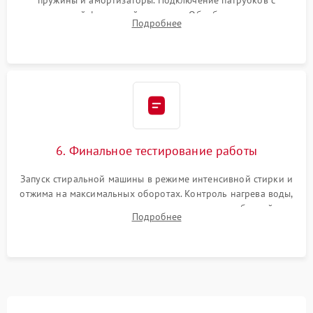
пружины и амортизаторы. Подключение патрубков с
надежной фиксацией хомутами. Обработка стыков
Подробнее
герметиком для предотвращения возможных протечек воды.
6. Финальное тестирование работы
Запуск стиральной машины в режиме интенсивной стирки и
отжима на максимальных оборотах. Контроль нагрева воды,
корректности слива, отсутствия излишних вибраций,
Подробнее
посторонних стуков и протечек под корпусом.